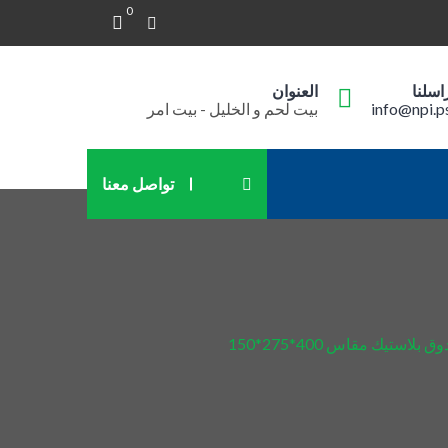
0
اسلنا
العنوان
info@npi.p
بيت لحم و الخليل - بيت امر
تواصل معنا
 بلاستيك مقاس 400*275*150