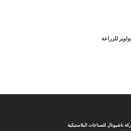
واوير للزراعة
ة ناشيونال للصناعات البلاستيكية