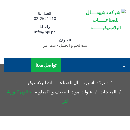
اتصل بنا
02-2521110
راسلنا
info@npi.ps
العنوان
بيت لحم و الخليل - بيت امر
تواصل معنا
شركة ناشيونــــال للصناعـــــات البلاستيكيـــــــة
المنتجات
عبوات مواد التنظيف والكيماوية
جالون كلور 4
لتر