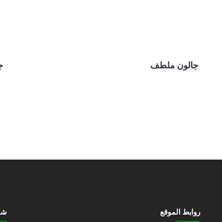
جالون ملطف
جا
روابط الموقع
شرك