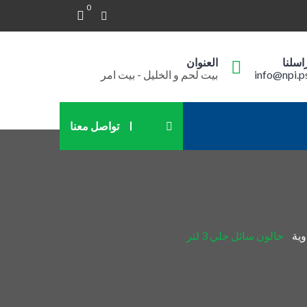
0
اسلنا
العنوان
info@npi.p
بيت لحم و الخليل - بيت امر
تواصل معنا
وية
جالون سائل جلي 3 لتر