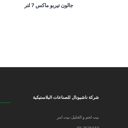
جالون تيربو ماكس 7 لتر
شركة ناشيونال للصناعات البلاستيكية
بيت لحم و الخليل-بيت امر
02-2521110