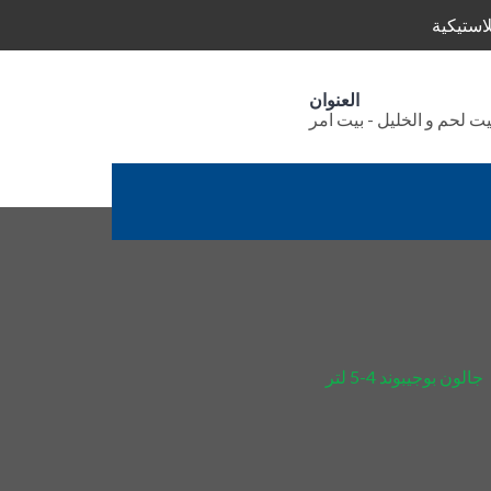
استيكية
العنوان
يت لحم و الخليل - بيت امر
جالون بوجيبوند 4-5 لتر