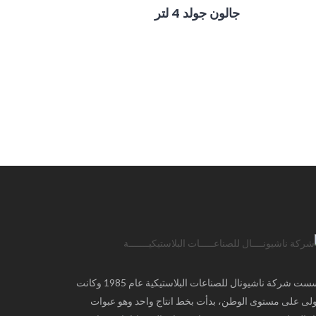
جالون جولد 4 لتر
تأسست شركة ناشيونال للصناعات البلاستيكية عام 1985 وكانت
ولى على مستوى الوطن، بدأت بخط انتاج واحد وهو عبوات